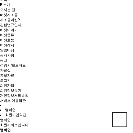
BI소개
오시는 길
버섯자조금
자조금이란?
관련법규안내
버섯이야기
버섯종류
버섯효능
버섯레시피
알림마당
공지사항
공고
성명서/보도자료
자료실
홍보자료
로그인
회원가입
회원정보찾기
개인정보처리방침
서비스 이용약관
맴버쉽
회원가입약관
맴버쉽
회원서비스입니다.
맴버쉽