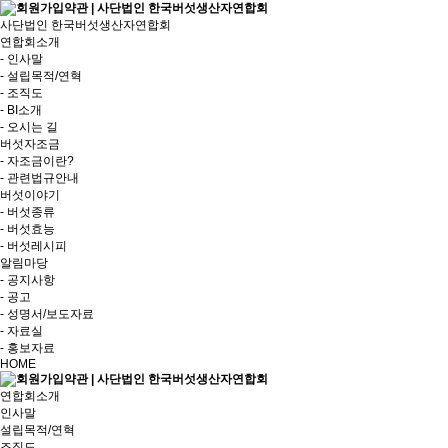
사단법인 한국버섯생산자연합회
연합회소개
- 인사말
- 설립목적/연혁
- 조직도
- BI소개
- 오시는 길
버섯자조금
- 자조금이란?
- 관련법규안내
버섯이야기
- 버섯종류
- 버섯효능
- 버섯레시피
알림마당
- 공지사항
- 공고
- 성명서/보도자료
- 자료실
- 홍보자료
HOME
연합회소개
인사말
설립목적/연혁
조직도