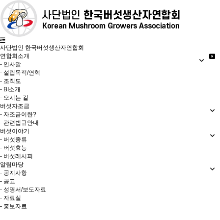
사단법인 한국버섯생산자연합회
연합회소개
- 인사말
- 설립목적/연혁
- 조직도
- BI소개
- 오시는 길
버섯자조금
- 자조금이란?
- 관련법규안내
버섯이야기
- 버섯종류
- 버섯효능
- 버섯레시피
알림마당
- 공지사항
- 공고
- 성명서/보도자료
- 자료실
- 홍보자료