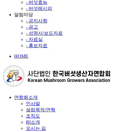
- 버섯효능
- 버섯레시피
알림마당
- 공지사항
- 공고
- 성명서/보도자료
- 자료실
- 홍보자료
HOME
연합회소개
인사말
설립목적/연혁
조직도
BI소개
오시는 길